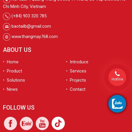
Chi Minh City, Vietnam
(+84) 903 320 785
baotailb@gmail.com
​ www.thangmay768.com
ABOUT US
• Home
• Introduce
• Product
• Services
Hotline
• Solutions
• Projects
• News
• Contact
FOLLOW US