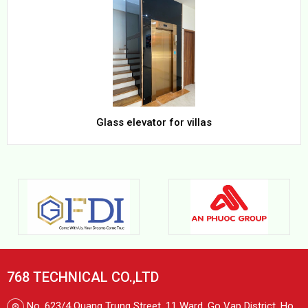
Glass elevator for villas
768 TECHNICAL CO.,LTD
No. 623/4 Quang Trung Street, 11 Ward, Go Vap District, Ho